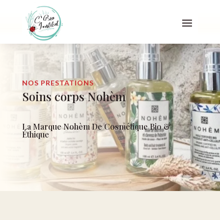
NOS PRESTATIONS
Soins corps Nohèm
La Marque Nohèm De Cosmétique Bio &
Éthique