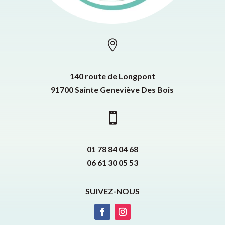

140 route de Longpont
91700 Sainte Geneviève Des Bois

01 78 84 04 68
06 61 30 05 53
SUIVEZ-NOUS