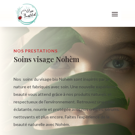
NOS PRESTATIONS
Soins visage Nohèm
Nos soins du visage bio Nohèm sont inspirés par la
nature et fabriqués avec soin. Une nouvelle expérience
beauté vous attend grâce à nos produits naturels et
respectueux de l’environnement. Retrouvez une peau
éclatante, nourrie et protégée avec nos crèmes, sérums,
nettoyants et plus encore. Faites l’expérience de la
beauté naturelle avec Nohèm.