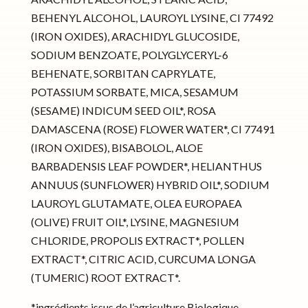
BEHENYL ALCOHOL, LAUROYL LYSINE, CI 77492
(IRON OXIDES), ARACHIDYL GLUCOSIDE,
SODIUM BENZOATE, POLYGLYCERYL-6
BEHENATE, SORBITAN CAPRYLATE,
POTASSIUM SORBATE, MICA, SESAMUM
(SESAME) INDICUM SEED OIL*, ROSA
DAMASCENA (ROSE) FLOWER WATER*, CI 77491
(IRON OXIDES), BISABOLOL, ALOE
BARBADENSIS LEAF POWDER*, HELIANTHUS
ANNUUS (SUNFLOWER) HYBRID OIL*, SODIUM
LAUROYL GLUTAMATE, OLEA EUROPAEA
(OLIVE) FRUIT OIL*, LYSINE, MAGNESIUM
CHLORIDE, PROPOLIS EXTRACT*, POLLEN
EXTRACT*, CITRIC ACID, CURCUMA LONGA
(TUMERIC) ROOT EXTRACT*.
*ingrédients issus de l’agriculture Biologique