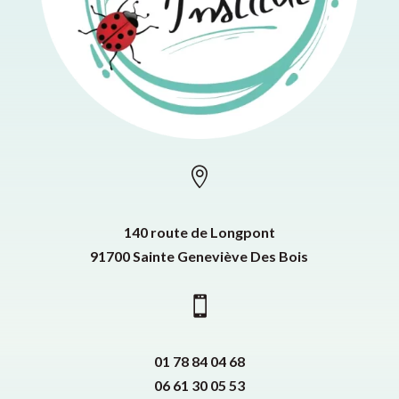

140 route de Longpont
91700 Sainte Geneviève Des Bois

01 78 84 04 68
06 61 30 05 53