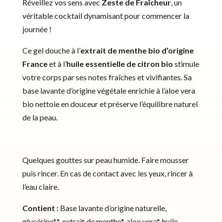
Réveillez vos sens avec
Zeste de Fraîcheur
, un
r
véritable cocktail dynamisant pour commencer la
n
journée !
a
t
Ce gel douche à l’
extrait de menthe bio d’origine
i
France
et à l’
huile essentielle de citron bio
stimule
v
votre corps par ses notes fraîches et vivifiantes. Sa
e
base lavante d’origine végétale enrichie à l’aloe vera
:
bio nettoie en douceur et préserve l’équilibre naturel
de la peau.
Quelques gouttes sur peau humide. Faire mousser
puis rincer. En cas de contact avec les yeux, rincer à
l’eau claire.
Contient :
Base lavante d’origine naturelle,
glycérine**, extrait de menthe*, aloe vera*, huile