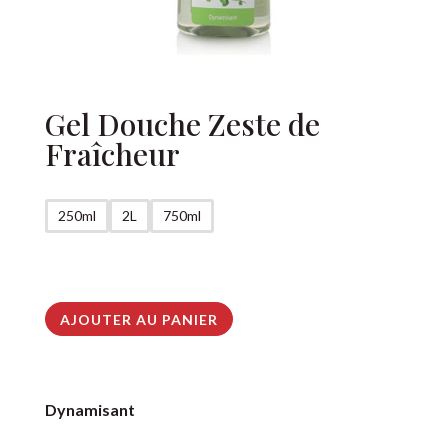
Gel Douche Zeste de
Fraîcheur
250ml
2L
750ml
AJOUTER AU PANIER
A
l
t
Dynamisant
e