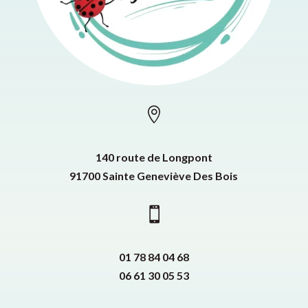

140 route de Longpont
91700 Sainte Geneviève Des Bois

01 78 84 04 68
06 61 30 05 53