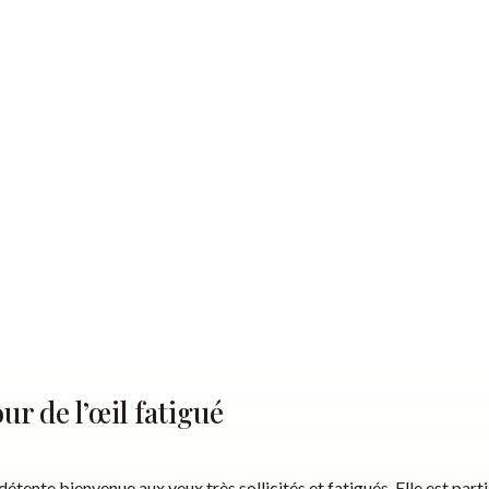
our de l’œil fatigué
étente bienvenue aux yeux très sollicités et fatigués. Elle est par