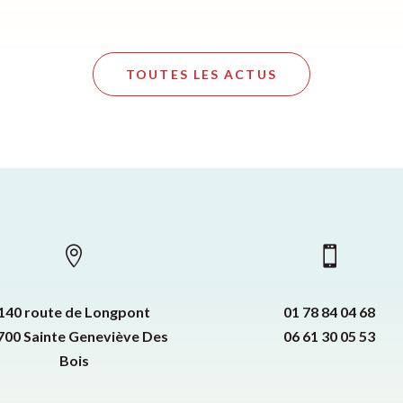
TOUTES LES ACTUS


140 route de Longpont
01 78 84 04 68
700 Sainte Geneviève Des
06 61 30 05 53
Bois