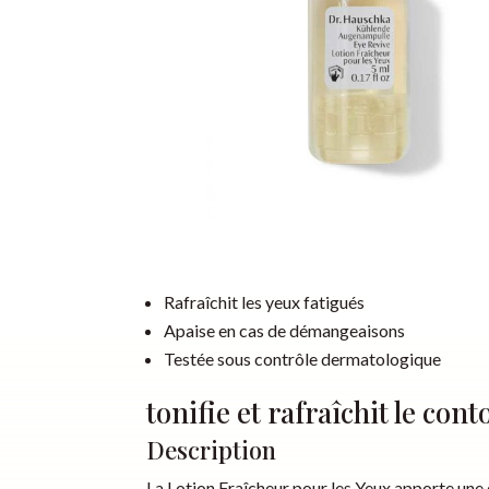
Rafraîchit les yeux fatigués
Apaise en cas de démangeaisons
Testée sous contrôle dermatologique
tonifie et rafraîchit le cont
Description
La
Lotion Fraîcheur pour les Yeux
apporte une d