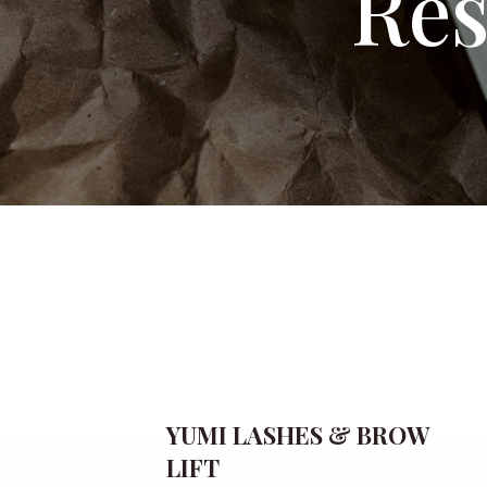
Rés
YUMI LASHES & BROW
LIFT