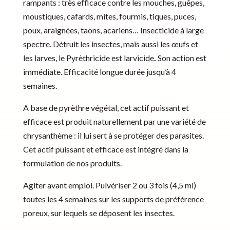
rampants : très efficace contre les mouches, guêpes,
n
moustiques, cafards, mites, fourmis, tiques, puces,
a
poux, araignées, taons, acariens… Insecticide à large
t
spectre. Détruit les insectes, mais aussi les œufs et
i
les larves, le Pyrèthricide est larvicide
.
Son action est
v
immédiate. Efficacité longue durée jusqu’à 4
e
semaines.
:
A base de pyrèthre végétal, cet actif puissant et
efficace est produit naturellement par une variété de
chrysanthème : il lui sert à se protéger des parasites.
Cet actif puissant et efficace est intégré dans la
formulation de nos produits.
Agiter avant emploi. Pulvériser 2 ou 3 fois (4,5 ml)
toutes les 4 semaines sur les supports de préférence
poreux, sur lequels se déposent les insectes.