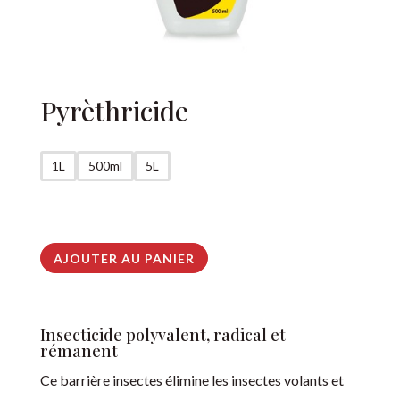
Pyrèthricide
1L
500ml
5L
AJOUTER AU PANIER
A
l
Insecticide polyvalent, radical et
t
rémanent
e
Ce barrière insectes élimine les insectes volants et
r