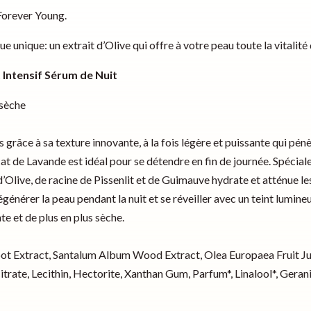
#Forever Young.
nique: un extrait d’Olive qui offre à votre peau toute la vitalité d
 Intensif Sérum de Nuit
 sèche
grâce à sa texture innovante, à la fois légère et puissante qui pén
cat de Lavande est idéal pour se détendre en fin de journée. Spéci
d’Olive, de racine de Pissenlit et de Guimauve hydrate et atténue les
égénérer la peau pendant la nuit et se réveiller avec un teint lumi
e et de plus en plus sèche.
 Root Extract, Santalum Album Wood Extract, Olea Europaea Fruit
rate, Lecithin, Hectorite, Xanthan Gum, Parfum*, Linalool*, Geraniol