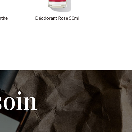
nthe
Déodorant Rose 50ml
soin