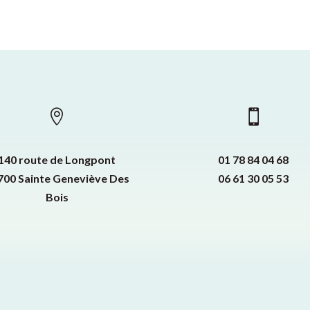


140 route de Longpont
01 78 84 04 68
700 Sainte Geneviève Des
06 61 30 05 53
Bois